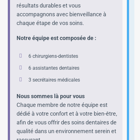
résultats durables et vous
p
accompagnons avec bienveillance à
m
chaque étape de vos soins.
T
Notre équipe est composée de :
s
6 chirurgiens-dentistes
6 assistantes dentaires
3 secrétaires médicales
Nous sommes là pour vous
E
Chaque membre de notre équipe est
G
dédié à votre confort et à votre bien-être,
n
afin de vous offrir des soins dentaires de
c
qualité dans un environnement serein et
e
rassurant.
v