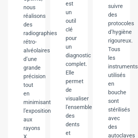
est
suivre
nous
un
des
réalisons
outil
protocoles
des
clé
d’hygiène
radiographies
pour
rigoureux.
rétro-
un
Tous
alvéolaires
diagnostic
les
d’une
complet.
instruments
grande
Elle
utilisés
précision
permet
en
tout
de
bouche
en
visualiser
sont
minimisant
l’ensemble
stérilisés
l’exposition
des
avec
aux
dents
des
rayons
et
autoclaves
X.