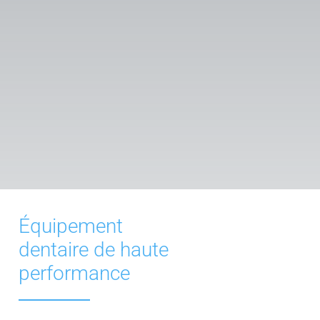
L’équipe
La Provence parle de nous
Actualités et conseils dentaires
Questions / Réponses
Contactez Dental Center Marseille
Urgence Dentaire
Équipement
dentaire de haute
performance