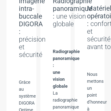
Imagerie
Radiographie
Matérie
intra-
panoramique
opératoi
buccale
:
une vision
:
confor
DIGORA
globale
et
:
sécurité
précision
avant to
et
Radiographie
sécurité
panoramique
:
une
Nous
vision
mettons
Grâce
globale
un
au
La
point
système
radiographie
d’honneur
DIGORA
panoramique
à
Optime,