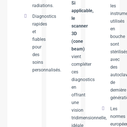
Si
radiations.
les
applicable,
instrum
Diagnostics
le
utilisés
rapides
scanner
en
et
3D
bouche
fiables
(cone
sont
pour
beam)
stérilisé
des
vient
avec
soins
compléter
des
personnalisés.
ces
autocla
diagnostics
de
en
dernière
offrant
générati
une
Les
vision
normes
tridimensionnelle,
europée
idéale