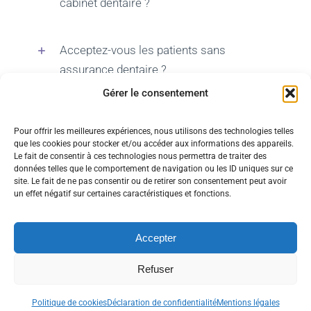
cabinet dentaire ?
Acceptez-vous les patients sans
assurance dentaire ?
Gérer le consentement
Les soins dentaires sont-ils remboursés
Pour offrir les meilleures expériences, nous utilisons des technologies telles
par la Sécurité sociale ?
que les cookies pour stocker et/ou accéder aux informations des appareils.
Le fait de consentir à ces technologies nous permettra de traiter des
données telles que le comportement de navigation ou les ID uniques sur ce
👉 Prendre rendez-vous.
site. Le fait de ne pas consentir ou de retirer son consentement peut avoir
un effet négatif sur certaines caractéristiques et fonctions.
Accepter
© 2012 - 2026•
Conditions générales d'utilisation
•
Mentions
Refuser
légales
•
Politique de cookies
•
Déclaration de confidentialité
•
Tous droits réservés
Politique de cookies
Déclaration de confidentialité
Mentions légales