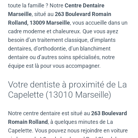
toute la famille ? Notre
Centre Dentaire
Actualités et conseils dentaires
Marseille
, situé au
263 Boulevard Romain
Rolland, 13009 Marseille
, vous accueille dans un
Questions / Réponses
cadre moderne et chaleureux. Que vous ayez
Contactez Dental Center Marseille
besoin d’un traitement classique, d’
implants
dentaires
, d’
orthodontie
, d’un
blanchiment
Urgence Dentaire
dentaire
ou d’autres soins spécialisés, notre
équipe est là pour vous accompagner.
Votre dentiste à proximité de La
Capelette (13010 Marseille)
Notre centre dentaire est situé au
263 Boulevard
Romain Rolland
, à quelques minutes de La
Capelette. Vous pouvez nous rejoindre en voiture