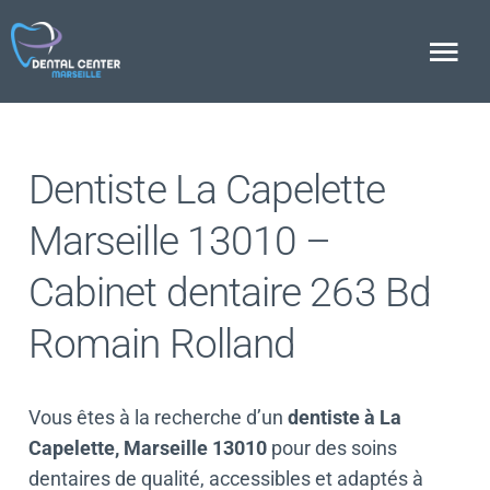
Skip
to
Tog
content
Nav
Bienvenue au Dental Center Marseille
Dentiste La Capelette
Salles de soins
Marseille 13010 –
Équipement dentaire
Cabinet dentaire 263 Bd
Salle de stérilisation
Romain Rolland
Nos spécialités dentaires
L’équipe
Vous êtes à la recherche d’un
dentiste à La
Capelette, Marseille 13010
pour des soins
La Provence parle de nous
dentaires de qualité, accessibles et adaptés à