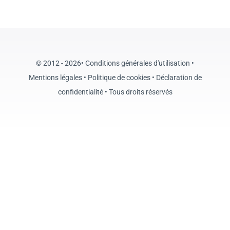
Actualités et consei
Questions / Répons
© 2012 - 2026•
Conditions générales d'utilisation
•
Contactez Dental Ce
Mentions légales
•
Politique de cookies
•
Déclaration de
confidentialité
• Tous droits réservés
Urgence Dentaire