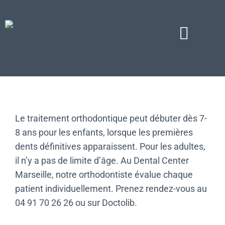
Skip
to
content
Toggl
Naviga
Bienvenue au Dental
Salles de soins
Le traitement orthodontique peut débuter dès 7-
Équipement dentair
8 ans pour les enfants, lorsque les premières
Salle de stérilisatio
dents définitives apparaissent. Pour les adultes,
il n’y a pas de limite d’âge. Au Dental Center
Nos spécialités den
Marseille, notre orthodontiste évalue chaque
patient individuellement. Prenez rendez-vous au
L’équipe
04 91 70 26 26
ou sur
Doctolib
.
La Provence parle 