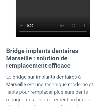
L’équipe
La Provence parle de nous
Actualités et conseils dentaires
Questions / Réponses
Bridge implants dentaires
Contactez Dental Center Marseille
Marseille : solution de
Urgence Dentaire
remplacement efficace
Le
bridge sur implants dentaires à
Marseille
est une technique moderne et
fiable pour remplacer plusieurs dents
manquantes. Contrairement au bridge